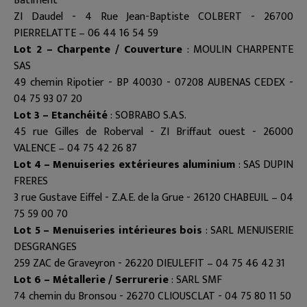
Bâtiment
ZI Daudel - 4 Rue Jean-Baptiste COLBERT - 26700
PIERRELATTE – 06 44 16 54 59
Lot 2 – Charpente / Couverture
: MOULIN CHARPENTE
SAS
49 chemin Ripotier - BP 40030 - 07208 AUBENAS CEDEX -
04 75 93 07 20
Lot 3 – Etanchéité
: SOBRABO S.A.S.
45 rue Gilles de Roberval - ZI Briffaut ouest - 26000
VALENCE – 04 75 42 26 87
Lot 4 – Menuiseries extérieures aluminium
: SAS DUPIN
FRERES
3 rue Gustave Eiffel - Z.A.E. de la Grue - 26120 CHABEUIL – 04
75 59 00 70
Lot 5 – Menuiseries intérieures bois
: SARL MENUISERIE
DESGRANGES
259 ZAC de Graveyron - 26220 DIEULEFIT – 04 75 46 42 31
Lot 6 – Métallerie / Serrurerie
: SARL SMF
74 chemin du Bronsou - 26270 CLIOUSCLAT - 04 75 80 11 50