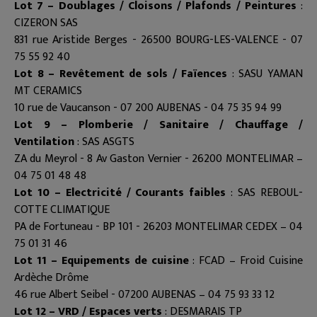
Lot 7 – Doublages / Cloisons / Plafonds / Peintures
:
CIZERON SAS
831 rue Aristide Berges - 26500 BOURG-LES-VALENCE - 07
75 55 92 40
Lot 8 – Revêtement de sols / Faïences
: SASU YAMAN
MT CERAMICS
10 rue de Vaucanson - 07 200 AUBENAS - 04 75 35 94 99
Lot 9 – Plomberie / Sanitaire / Chauffage /
Ventilation
: SAS ASGTS
ZA du Meyrol - 8 Av Gaston Vernier - 26200 MONTELIMAR –
04 75 01 48 48
Lot 10 – Electricité / Courants faibles
: SAS REBOUL-
COTTE CLIMATIQUE
PA de Fortuneau - BP 101 - 26203 MONTELIMAR CEDEX – 04
75 01 31 46
Lot 11 – Equipements de cuisine
: FCAD – Froid Cuisine
Ardèche Drôme
46 rue Albert Seibel - 07200 AUBENAS – 04 75 93 33 12
Lot 12 – VRD / Espaces verts
: DESMARAIS TP