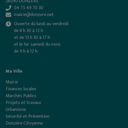
26290 DONZÈRE
04 75 49 70 30
mairie@donzere.net
Ouverte du lundi au vendredi
de 8 h 30 à 12 h
et de 13 h 30 à 17 h
et le 1er samedi du mois
de 9 h à 12 h
Ma Ville
Mairie
Finances locales
Marchés Publics
Projets et travaux
Urbanisme
Sécurité et Prévention
Donzère Citoyenne