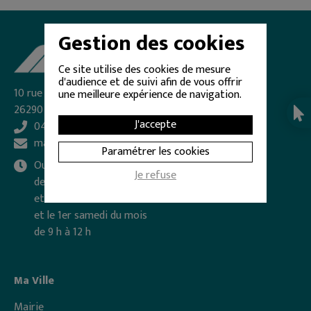
Gestion des cookies
Ce site utilise des cookies de mesure
d'audience et de suivi afin de vous offrir
10 rue Frédéric Mistral - BP 27
une meilleure expérience de navigation.
26290 DONZÈRE
J'accepte
04 75 49 70 30
mairie@donzere.net
Paramétrer les cookies
Ouverte du lundi au vendredi
Je refuse
de 8 h 30 à 12 h
et de 13 h 30 à 17 h
et le 1er samedi du mois
de 9 h à 12 h
Ma Ville
Mairie