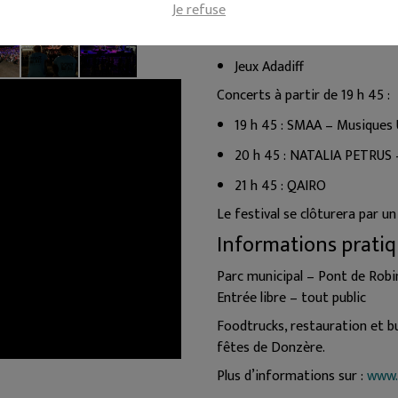
Animations de 18 h à 20 h 30 :
Je refuse
Déambulation Mister Block
Jeux Adadiff
Concerts à partir de 19 h 45 :
19 h 45 : SMAA – Musiques 
20 h 45 : NATALIA PETRUS 
21 h 45 : QAIRO
Le festival se clôturera par un
Informations prati
Parc municipal – Pont de Rob
Entrée libre – tout public
Foodtrucks, restauration et b
fêtes de Donzère.
Plus d’informations sur :
www.d