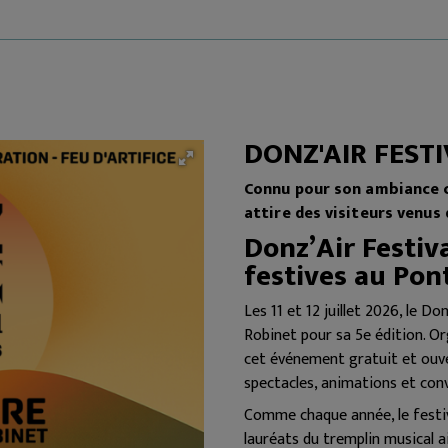
DONZ'AIR FEST
Connu pour son ambiance c
attire des visiteurs venus 
Donz’Air Festiva
festives au Pon
Les 11 et 12 juillet 2026, le D
Robinet pour sa 5e édition. O
cet événement gratuit et ouve
spectacles, animations et convi
Comme chaque année, le festiv
lauréats du tremplin musical 