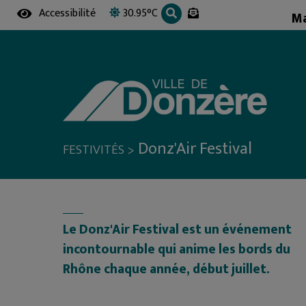
Accessibilité
30.95°C
Ma
MES DÉMARCHES EN LIGNE
MES DÉMARCHES EN LIGNE
DEMANDE DE CNI / PASSEPORT
PORTAIL FAMILLE
ÉTAT CIVIL
OCCUPATION DU DOMAINE PUBLIC
PORTAIL FAMILLE
NOUVEAUX DONZÉROIS
Donz'Air Festival
RECENSEMENT MILITAIRE
RÉSERVATION DE SALLES
>
FESTIVITÉS
LISTES ÉLECTORALES
ANNONCER UN ÉVÈNEMENT
CONTACTER UN ÉLU
BOÎTES À IDÉES
DEMANDER UN RENDEZ-VOUS
SONDAGES
EMPLOI / STAGE EN MAIRIE
Le Donz'Air Festival est un événement
incontournable qui anime les bords du
Rhône chaque année, début juillet.