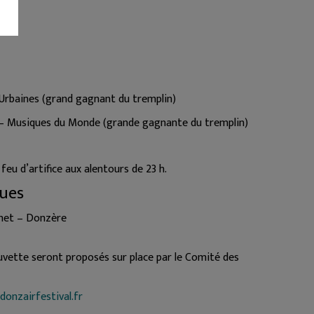
Urbaines (grand gagnant du tremplin)
– Musiques du Monde (grande gagnante du tremplin)
 feu d’artifice aux alentours de 23 h.
ques
inet – Donzère
uvette seront proposés sur place par le Comité des
onzairfestival.fr