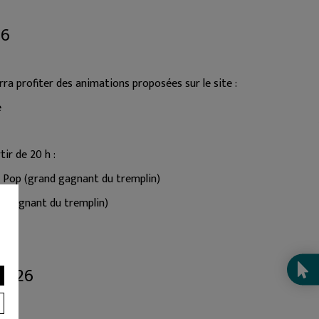
26
urra profiter des animations proposées sur le site :
e
ir de 20 h :
 Pop (grand gagnant du tremplin)
d gagnant du tremplin)
R
 2026