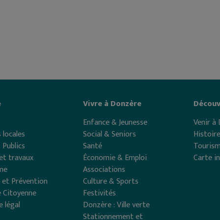
e
Vivre à Donzère
Découv
Enfance & Jeunesse
Venir à
 locales
Social & Seniors
Histoir
 Publics
Santé
Touris
et travaux
Économie & Emploi
Carte i
me
Associations
 et Prévention
Culture & Sports
 Citoyenne
Festivités
e légal
Donzère : Ville verte
Stationnement et