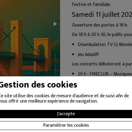
festive et familiale.
Samedi 11 juillet 20
Ouverture des portes à 18 h.
De 18 h à 20 h 30, le public po
Déambulation TV (i) Mond
Jeu Adadiff
Les concerts débuteront à part
20 h : FIRECLUB – Musiques
Gestion des cookies
21 h : BENGAL – Rock (gran
22 h : LMZG
Ce site utilise des cookies de mesure d'audience et de suivi afin de
vous offrir une meilleure expérience de navigation.
00 h : DJ FUCKING MOTHE
Dimanche 12 juillet
J'accepte
Ouverture des portes à 18 h.
Paramétrer les cookies