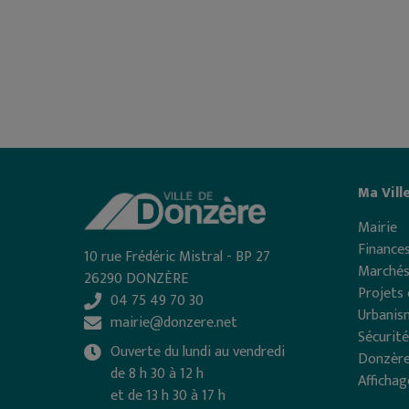
Ma Vill
Mairie
Finances
10 rue Frédéric Mistral - BP 27
Marchés
26290 DONZÈRE
Projets 
04 75 49 70 30
Urbanis
mairie@donzere.net
Sécurité
Ouverte du lundi au vendredi
Donzère
de 8 h 30 à 12 h
Affichag
et de 13 h 30 à 17 h