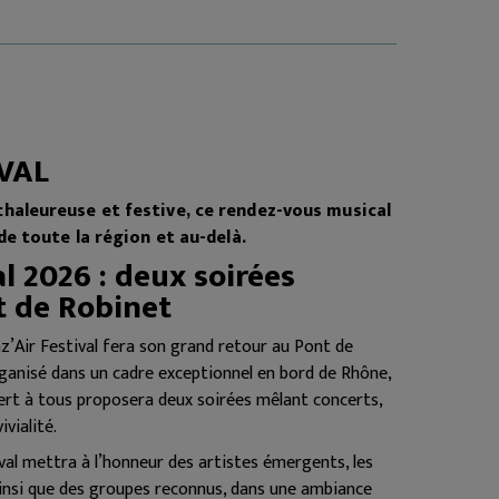
IVAL
haleureuse et festive, ce rendez-vous musical
de toute la région et au-delà.
l 2026 : deux soirées
t de Robinet
onz’Air Festival fera son grand retour au Pont de
rganisé dans un cadre exceptionnel en bord de Rhône,
rt à tous proposera deux soirées mêlant concerts,
vialité.
al mettra à l’honneur des artistes émergents, les
ainsi que des groupes reconnus, dans une ambiance