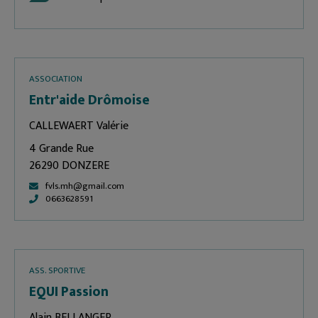
ASSOCIATION
Entr'aide Drômoise
CALLEWAERT Valérie
4 Grande Rue
26290 DONZERE
fvls.mh@gmail.com
0663628591
ASS. SPORTIVE
EQUI Passion
Alain BELLANGER