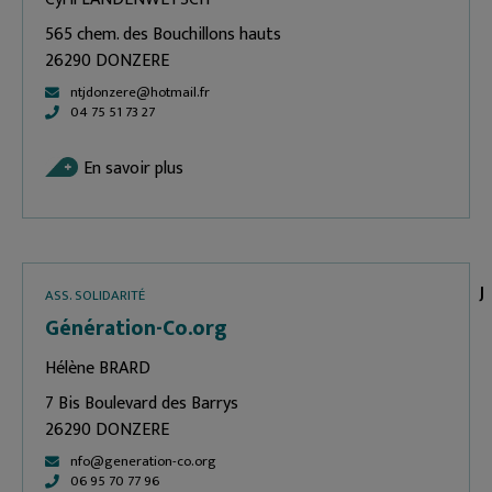
565 chem. des Bouchillons hauts
26290 DONZERE
ntjdonzere@hotmail.fr
04 75 51 73 27
En savoir plus
J
ASS. SOLIDARITÉ
Génération-Co.org
Hélène BRARD
7 Bis Boulevard des Barrys
26290 DONZERE
nfo@generation-co.org
06 95 70 77 96