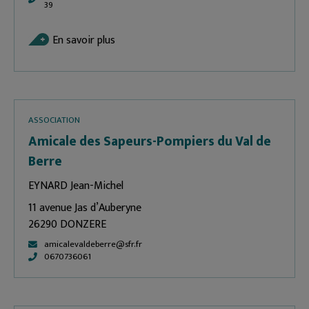
39
En savoir plus
ASSOCIATION
Amicale des Sapeurs-Pompiers du Val de
Berre
EYNARD Jean-Michel
11 avenue Jas d’Auberyne
26290 DONZERE
amicalevaldeberre@sfr.fr
0670736061