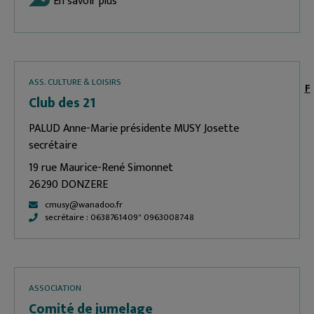
En savoir plus
ASS. CULTURE & LOISIRS
F
Club des 21
PALUD Anne-Marie présidente MUSY Josette
secrétaire
19 rue Maurice-René Simonnet
26290 DONZERE
cmusy@wanadoo.fr
secrétaire : 0638761409" 0963008748
ASSOCIATION
Comité de jumelage