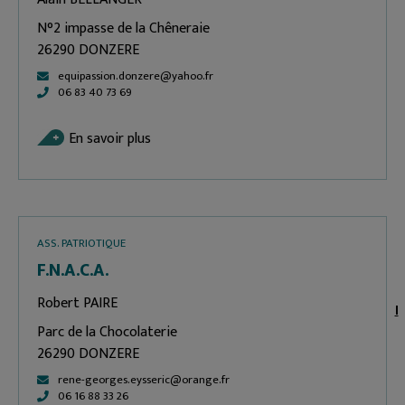
N°2 impasse de la Chêneraie
26290 DONZERE
equipassion.donzere@yahoo.fr
06 83 40 73 69
En savoir plus
ASS. PATRIOTIQUE
F.N.A.C.A.
Robert PAIRE
I
Parc de la Chocolaterie
26290 DONZERE
rene-georges.eysseric@orange.fr
06 16 88 33 26