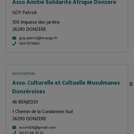
Asso Amitié Solidarité Afrique Donzère
GOY Patrick
100 Impasse des jardins
26290 DONZERE
goy-patrick@orange.fr
0647873663
ASSOCIATION
Asso. Culturelle et Cultuelle Musulmanes
D
Donzéroises
Ali BENJEDDI
1 Chemin de la Condamine Sud
26290 DONZERE
accmd26@gmail.com
06 01 48 70 12