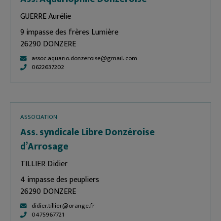
GUERRE Aurélie
9 impasse des frères Lumière
26290 DONZERE
assoc.aquario.donzeroise@gmail. com
0622637202
ASSOCIATION
Ass. syndicale Libre Donzéroise
d’Arrosage
TILLIER Didier
4 impasse des peupliers
26290 DONZERE
didier.tillier@orange.fr
0475967721