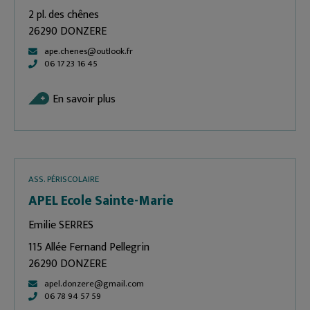
2 pl. des chênes
26290 DONZERE
ape.chenes@outlook.fr
06 17 23 16 45
En savoir plus
ASS. PÉRISCOLAIRE
APEL Ecole Sainte-Marie
Emilie SERRES
115 Allée Fernand Pellegrin
26290 DONZERE
apel.donzere@gmail.com
06 78 94 57 59