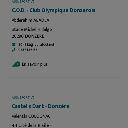
ASS. SPORTIVE
C.O.D. - Club Olympique Donzérois
Abderahim ABADLA
Stade Michel Hidalgo
26290 DONZERE
504332@laurafoot.net
0637486135
En savoir plus
ASS. SPORTIVE
Castel's Dart - Donzère
Valentin COLOGNAC
44 Cité de la Riaille -