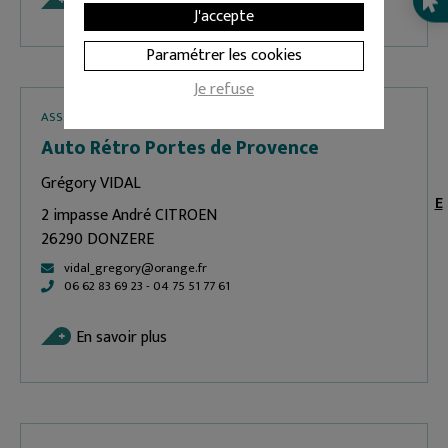
En savoir plus
J'accepte
Paramétrer les cookies
Je refuse
ASS. CULTURE & LOISIRS
Auto Rétro Portes de Provence
Grégory VIDAL
E
2 impasse André CITROEN
26290 DONZERE
vidal_gregory@orange.fr
06 62 83 69 23 - 04 75 51 77 61
En savoir plus