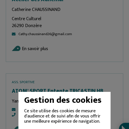
Catherine CHAUSSINAND
Centre Culturel
26290 Donzère
Cathy.chaussinand26@gmail.com
En savoir plus
ASS. SPORTIVE
ATOM' SPORT Entente TRICASTIN HB
Gestion des cookies
Yann NEVISSAS
5126019@ffhandball.net
Ce site utilise des cookies de mesure
07 83 03 86 23
d'audience et de suivi afin de vous offrir
une meilleure expérience de navigation.