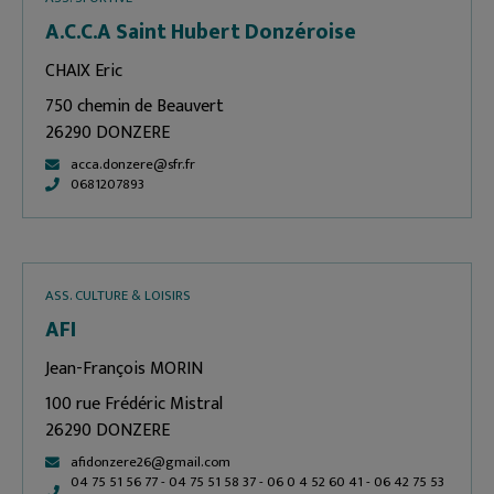
A.C.C.A Saint Hubert Donzéroise
CHAIX Eric
750 chemin de Beauvert
26290 DONZERE
acca.donzere@sfr.fr
0681207893
ASS. CULTURE & LOISIRS
AFI
Jean-François MORIN
100 rue Frédéric Mistral
26290 DONZERE
afidonzere26@gmail.com
04 75 51 56 77 - 04 75 51 58 37 - 06 0 4 52 60 41 - 06 42 75 53