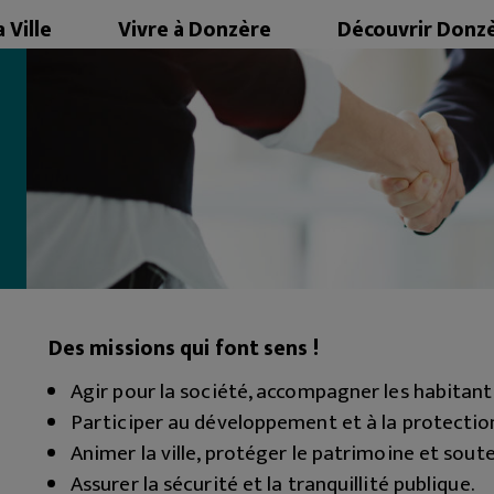
 Ville
Vivre à Donzère
Découvrir Donz
MAIRIE
ENFANCE & JEUNESSE
VENIR À DONZÈRE
FINANCES LOCALES
SOCIAL & SENIORS
HISTOIRE & PATRIMOINE
MARCHÉS PUBLICS
SANTÉ
TOURISME
PROJETS ET TRAVAUX
ÉCONOMIE & EMPLOI
CARTE INTERACTIVE
URBANISME
ASSOCIATIONS
SÉCURITÉ ET PRÉVENTION
CULTURE & SPORTS
DONZÈRE CITOYENNE
FESTIVITÉS
AFFICHAGE LÉGAL
DONZÈRE : VILLE VERTE
Des missions qui font sens !
STATIONNEMENT ET TRANSPORT
Agir pour la société, accompagner les habitant
CIMETIÈRE
Participer au développement et à la protectio
Animer la ville, protéger le patrimoine et souten
Assurer la sécurité et la tranquillité publique.