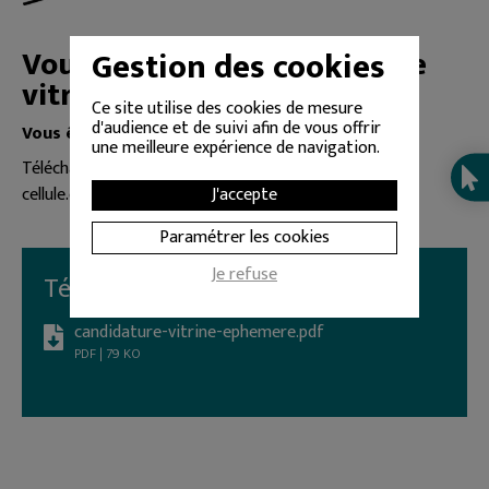
Vous êtes intéressés par une
Gestion des cookies
vitrine éphémère ?
Ce site utilise des cookies de mesure
d'audience et de suivi afin de vous offrir
Vous êtes intéressés par une vitrine éphémère ?
une meilleure expérience de navigation.
Téléchargez le dossier ci-dessous et retournez le à
J'accepte
cellule.economique@donzere.net
Paramétrer les cookies
Je refuse
Téléchargements
candidature-vitrine-ephemere.pdf
PDF | 79 KO