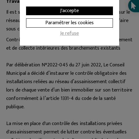
Travaux
J'accepte
Il est strictement interdit de procéder à des travaux sur le
réseau d’assainissement. Toute intervention doit se faire
Paramétrer les cookies
sous contrôle du Délégataire (VEOLIA).
Je refuse
Contrôles de conformité des installations de raccordement
et de collecte intérieures des branchements existants
Par délibération N°2022-045 du 27 juin 2022, Le Conseil
Municipal a décidé d’instaurer le contrôle obligatoire des
installations reliées au réseau d’assainissement collectif
lors de chaque vente d’un bien immobilier sur son territoire
conformément à l’article 1331-4 du code de la santé
publique.
La mise en place d'un contrôle des installations privées
d'assainissement permet de lutter contre les éventuelles