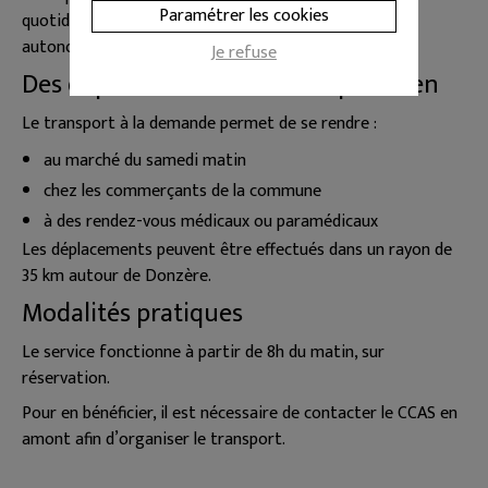
Paramétrer les cookies
quotidien et de permettre à chacun de conserver son
autonomie.
Je refuse
Des déplacements utiles au quotidien
Le transport à la demande permet de se rendre :
au marché du samedi matin
chez les commerçants de la commune
à des rendez-vous médicaux ou paramédicaux
Les déplacements peuvent être effectués dans un rayon de
35 km autour de Donzère.
Modalités pratiques
Le service fonctionne à partir de 8h du matin, sur
réservation.
Pour en bénéficier, il est nécessaire de contacter le CCAS en
amont afin d’organiser le transport.