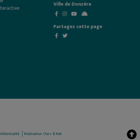
me
Ville de Donzère
nteractive
Partagez cette page
nfidentialité
Réalisation Clerc & Net