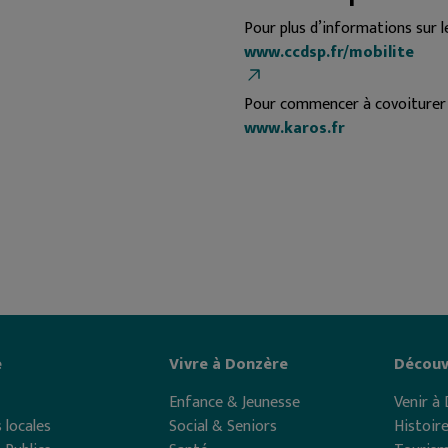
Pour plus d’informations sur le
www.ccdsp.fr/mobilite
Pour commencer à covoiturer d
www.karos.fr
e
Vivre à Donzère
Découv
Enfance & Jeunesse
Venir à
 locales
Social & Seniors
Histoir