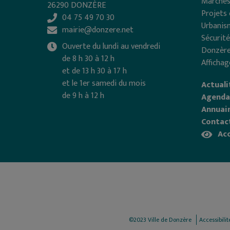
Marchés
26290 DONZÈRE
Projets 
04 75 49 70 30
Urbanis
mairie@donzere.net
Sécurité
Ouverte du lundi au vendredi
Donzère
de 8 h 30 à 12 h
Affichag
et de 13 h 30 à 17 h
et le 1er samedi du mois
Actuali
de 9 h à 12 h
Agenda
Annuair
Contac
Acc
©2023 Ville de Donzère
Accessibili