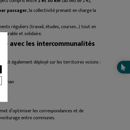
ajets compris entre
2 et 30 km
(au lieu de 2 €),
par passager
, la collectivité prenant en charge la
ments réguliers (travail, études, courses…) tout en
 durable et solidaire.
agé avec les intercommunalités
» est également déployé sur les territoires voisins :
Grignan
n
rmet d’optimiser les correspondances et de
 covoiturage entre communes.