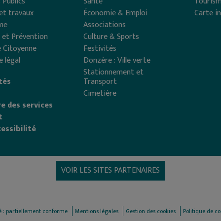
 Publics
Santé
Touris
et travaux
Économie & Emploi
Carte i
me
Associations
 et Prévention
Culture & Sports
 Citoyenne
Festivités
e légal
Donzère : Ville verte
Stationnement et
tés
Transport
Cimetière
e des services
t
essibilité
VOIR LES SITES PARTENAIRES
té : partiellement conforme
Mentions légales
Gestion des cookies
Politique de co