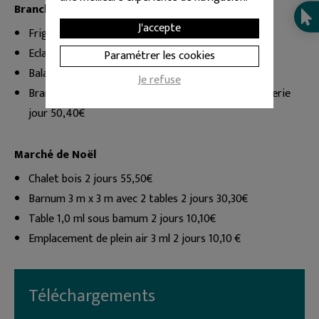
Branchement électrique
J'accepte
Frigo unité/ an 30,30€
Eclairage unité/ an 10,10€
Paramétrer les cookies
Balance unité/ an 10,10€
Je refuse
Branchement coffret électrique parc de la chocolaterie
jour 50,40€
Marché de Noël
Chalet bois 2 jours 55,50€
Barnum 3 m x 3 m avec 2 tables 2 jours 30,30€
Table 1,0 ml sous bamum 2 jours 10,10€
Emplacement de plein air 3 ml 2 jours 10,10 €
Téléchargements