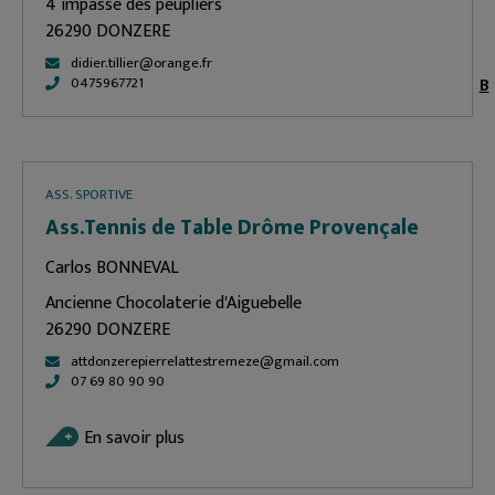
4 impasse des peupliers
26290 DONZERE
didier.tillier@orange.fr
B
0475967721
ASS. SPORTIVE
Ass.Tennis de Table Drôme Provençale
Carlos BONNEVAL
Ancienne Chocolaterie d'Aiguebelle
26290 DONZERE
attdonzerepierrelattestremeze@gmail.com
07 69 80 90 90
En savoir plus