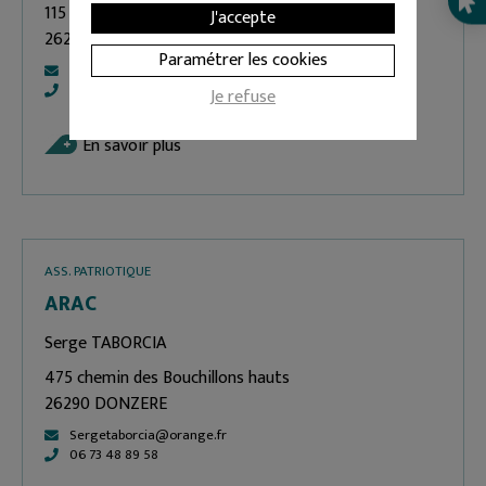
115 Allée Fernand Pellegrin
J'accepte
26290 DONZERE
Paramétrer les cookies
apel.donzere@gmail.com
06 78 94 57 59
Je refuse
En savoir plus
ASS. PATRIOTIQUE
ARAC
Serge TABORCIA
475 chemin des Bouchillons hauts
26290 DONZERE
Sergetaborcia@orange.fr
06 73 48 89 58