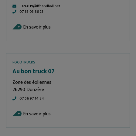
5126019@ffhandball.net
07 83 03 86 23
En savoir plus
FOODTRUCKS
Au bon truck 07
Zone des éoliennes
26290 Donzère
07 56 97 14 84
En savoir plus