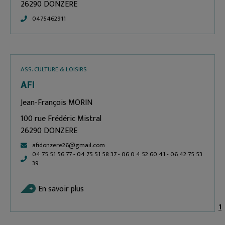
26290 DONZERE
0475462911
ASS. CULTURE & LOISIRS
AFI
Jean-François MORIN
100 rue Frédéric Mistral
26290 DONZERE
afidonzere26@gmail.com
04 75 51 56 77 - 04 75 51 58 37 - 06 0 4 52 60 41 - 06 42 75 53
39
En savoir plus
1