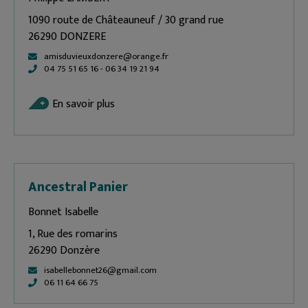
1090 route de Châteauneuf / 30 grand rue
26290 DONZERE
amisduvieuxdonzere@orange.fr
04 75 51 65 16 - 06 34 19 21 94
En savoir plus
Ancestral Panier
Bonnet Isabelle
1, Rue des romarins
26290 Donzère
isabellebonnet26@gmail.com
06 11 64 66 75