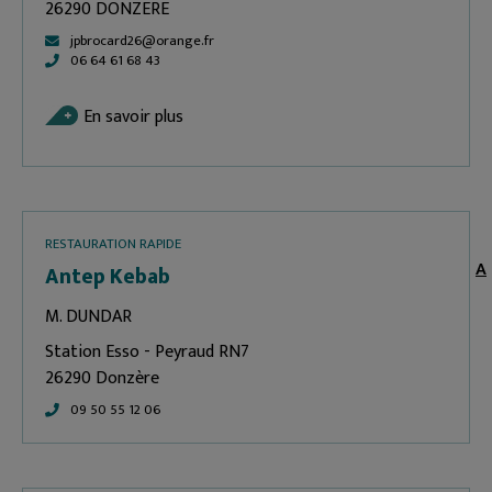
26290 DONZERE
jpbrocard26@orange.fr
06 64 61 68 43
En savoir plus
RESTAURATION RAPIDE
A
Antep Kebab
M. DUNDAR
Station Esso - Peyraud RN7
26290 Donzère
09 50 55 12 06