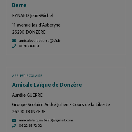
Berre
EYNARD Jean-Michel
11 avenue Jas d’Auberyne
26290 DONZERE
amicalevaldeberre@sfr.fr
0670736061
ASS. PÉRISCOLAIRE
Amicale Laïque de Donzère
Aurélie GUERRE
Groupe Scolaire André Jullien - Cours de la Liberté
26290 DONZERE
amicalelaique26290@gmail.com
06 22 63 72 02