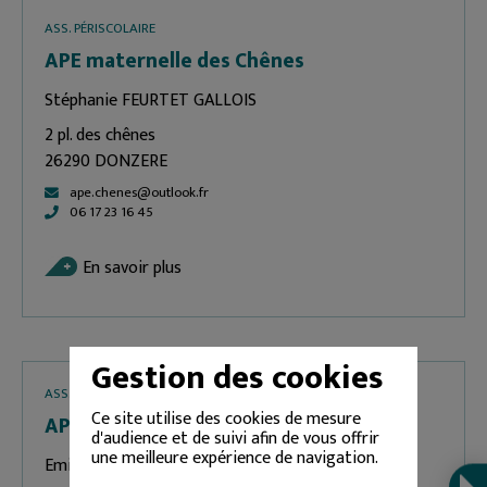
ASS. PÉRISCOLAIRE
APE maternelle des Chênes
Stéphanie FEURTET GALLOIS
2 pl. des chênes
26290 DONZERE
ape.chenes@outlook.fr
06 17 23 16 45
En savoir plus
Gestion des cookies
ASS. PÉRISCOLAIRE
Ce site utilise des cookies de mesure
APEL Ecole Sainte-Marie
d'audience et de suivi afin de vous offrir
une meilleure expérience de navigation.
Emilie SERRES