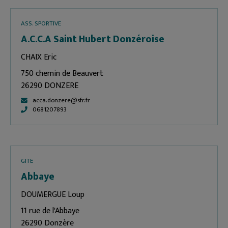
ASS. SPORTIVE
A.C.C.A Saint Hubert Donzéroise
CHAIX Eric
750 chemin de Beauvert
26290 DONZERE
acca.donzere@sfr.fr
0681207893
GITE
Abbaye
DOUMERGUE Loup
11 rue de l'Abbaye
26290 Donzère