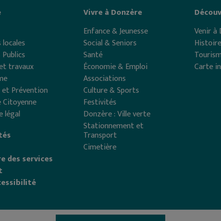
e
Vivre à Donzère
Découv
Enfance & Jeunesse
Venir à
 locales
Social & Seniors
Histoir
 Publics
Santé
Touris
et travaux
Économie & Emploi
Carte i
me
Associations
 et Prévention
Culture & Sports
 Citoyenne
Festivités
e légal
Donzère : Ville verte
Stationnement et
tés
Transport
Cimetière
e des services
t
essibilité