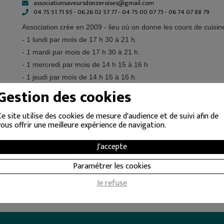
associationsaveursdonzeroises@gmail.com
04 75 51 71 95 - 06 26 02 57 77 - 04 75 00 07 73 - 06 74 07 88 79
Association crée en 2009 -
lieu où on donne les cours de cuisine
- 1 lundi par mois de 17 h 30 à 21 h.
- 1 mardi par mois de 17 h 30 à 21 h.
- 1 mercredi par mois de 14 h 15 à 16 h
- 1 jeudi par mois de 14 h 15 à 16 h.
Gestion des cookies
Cotisation pour l’année de 15€ plus le jour du cours 7 ou 8€.
Ce site utilise des cookies de mesure d'audience et de suivi afin de
vous offrir une meilleure expérience de navigation.
J'accepte
Paramétrer les cookies
Je refuse