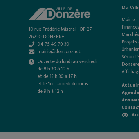
Ma Vill
Mairie
Finances
10 rue Frédéric Mistral - BP 27
Marchés
26290 DONZÈRE
Projets 
04 75 49 70 30
Urbanis
mairie@donzere.net
Sécurité
Ouverte du lundi au vendredi
Donzère
de 8 h 30 à 12 h
Affichag
et de 13 h 30 à 17 h
et le 1er samedi du mois
Actuali
de 9 h à 12 h
Agenda
Annuair
Contac
Acc