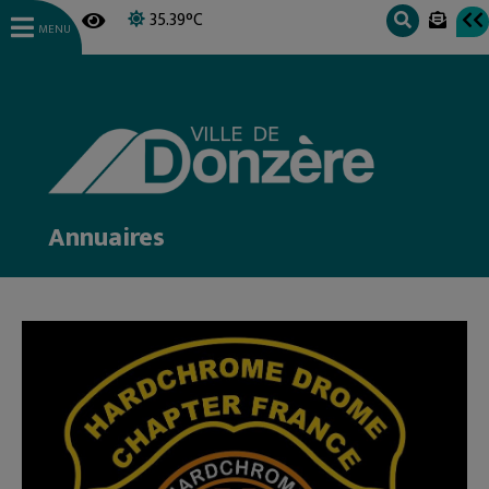
35.39°C
MENU
Annuaires