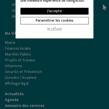
une meilleure expérience de navigation.
et de 13 h 30 à 17 h
et le 1er samedi du mois
J'accepte
de 9 h à 12 h
Paramétrer les cookies
Je refuse
Ma Ville
Mairie
Finances locales
Marchés Publics
Projets et travaux
Urbanisme
Sécurité et Prévention
Donzère Citoyenne
Affichage légal
Actualités
Agenda
Annuaire des services