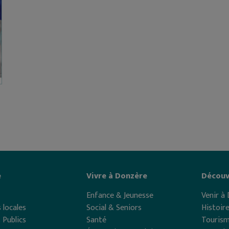
e
Vivre à Donzère
Découv
Enfance & Jeunesse
Venir à
 locales
Social & Seniors
Histoir
 Publics
Santé
Touris