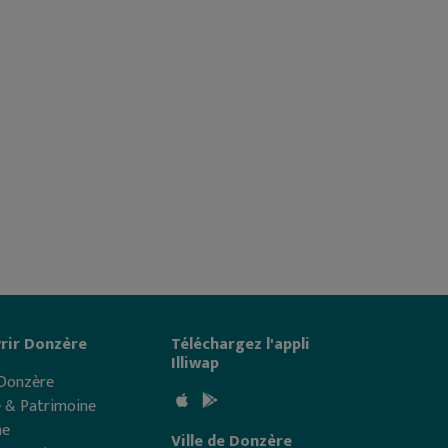
rir Donzère
Téléchargez l'appli
Illiwap
 Donzère
e & Patrimoine
me
Ville de Donzère