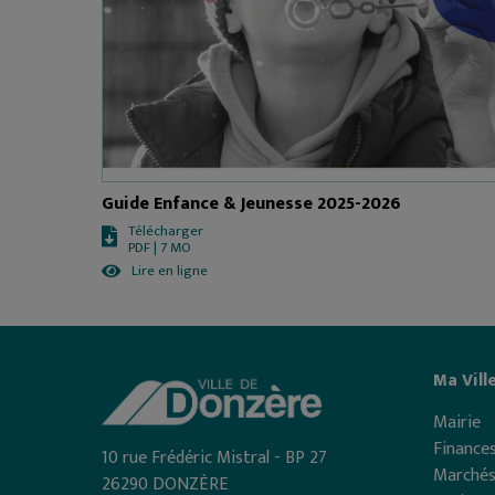
Guide Enfance & Jeunesse 2025-2026
Télécharger
PDF | 7 MO
Lire en ligne
Ma Vill
Mairie
Finances
10 rue Frédéric Mistral - BP 27
Marchés
26290 DONZÈRE