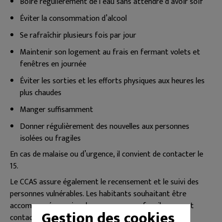
Boire régulièrement de l’eau sans attendre d’avoir soif
Éviter la consommation d’alcool
Se rafraîchir plusieurs fois par jour
Maintenir son logement au frais en fermant volets et
fenêtres en journée
Éviter les sorties et les efforts physiques aux heures les
plus chaudes
Manger suffisamment
Donner régulièrement des nouvelles aux personnes
isolées ou fragiles
En cas de malaise ou d’urgence, il convient de contacter le
15.
Le CCAS assure également le recensement et le suivi des
personnes vulnérables. Les habitants souhaitant être
accompagnés ou signaler une personne fragile peuvent
Gestion des cookies
contacter :