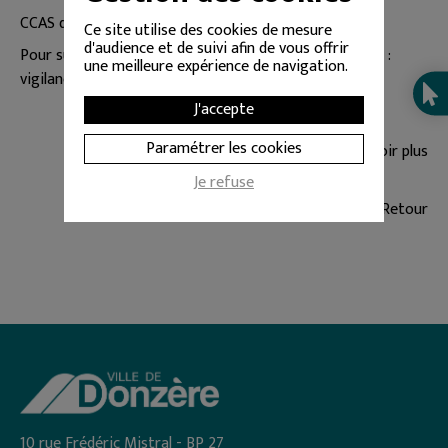
CCAS de Donzère : 04 75 49 75 49
Ce site utilise des cookies de mesure
d'audience et de suivi afin de vous offrir
Pour suivre l’évolution de la situation météorologique :
une meilleure expérience de navigation.
vigilance.meteofrance.fr
J'accepte
Paramétrer les cookies
En savoir plus
Je refuse
Retour
10 rue Frédéric Mistral - BP 27