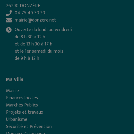
26290 DONZÈRE
04 75 49 70 30
mairie@donzere.net
Ouverte du lundi au vendredi
de 8 h 30 à 12 h
et de 13 h 30 à 17 h
et le 1er samedi du mois
de 9 h à 12 h
Ma Ville
Mairie
Finances locales
Marchés Publics
Projets et travaux
Urbanisme
Sécurité et Prévention
Donzère Citoyenne