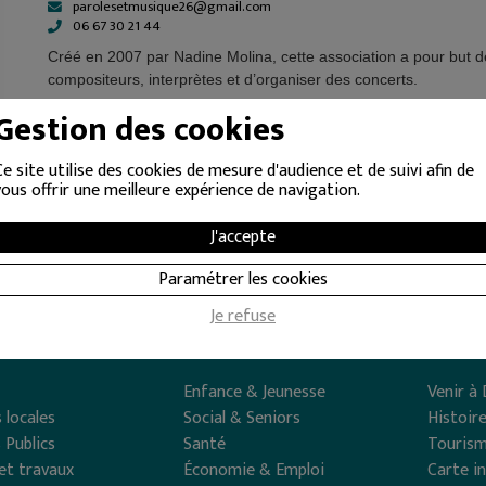
parolesetmusique26@gmail.com
06 67 30 21 44
Créé en 2007 par Nadine Molina, cette association a pour but d
compositeurs, interprètes et d’organiser des concerts.
Gestion des cookies
Ce site utilise des cookies de mesure d'audience et de suivi afin de
vous offrir une meilleure expérience de navigation.
J'accepte
Paramétrer les cookies
Je refuse
e
Vivre à Donzère
Découv
Enfance & Jeunesse
Venir à
 locales
Social & Seniors
Histoir
 Publics
Santé
Touris
et travaux
Économie & Emploi
Carte i