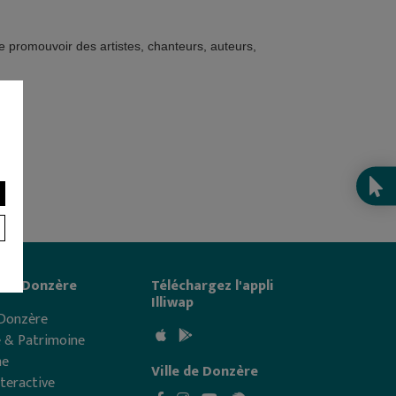
e promouvoir des artistes, chanteurs, auteurs,
rir Donzère
Téléchargez l'appli
Illiwap
 Donzère
e & Patrimoine
me
Ville de Donzère
nteractive