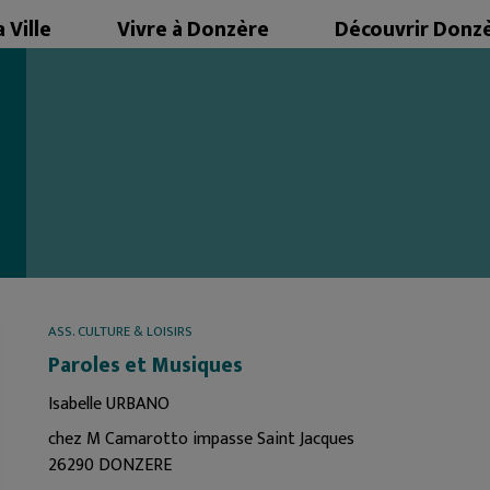
 Ville
Vivre à Donzère
Découvrir Donz
MAIRIE
ENFANCE & JEUNESSE
VENIR À DONZÈRE
FINANCES LOCALES
SOCIAL & SENIORS
HISTOIRE & PATRIMOINE
MARCHÉS PUBLICS
SANTÉ
TOURISME
PROJETS ET TRAVAUX
ÉCONOMIE & EMPLOI
CARTE INTERACTIVE
URBANISME
ASSOCIATIONS
SÉCURITÉ ET PRÉVENTION
CULTURE & SPORTS
DONZÈRE CITOYENNE
FESTIVITÉS
ASS. CULTURE & LOISIRS
AFFICHAGE LÉGAL
DONZÈRE : VILLE VERTE
Paroles et Musiques
STATIONNEMENT ET TRANSPORT
CIMETIÈRE
Isabelle URBANO
chez M Camarotto impasse Saint Jacques
26290 DONZERE