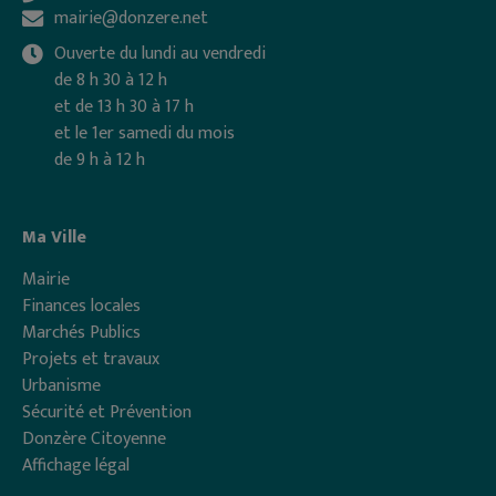
mairie@donzere.net
Ouverte du lundi au vendredi
de 8 h 30 à 12 h
et de 13 h 30 à 17 h
et le 1er samedi du mois
de 9 h à 12 h
Ma Ville
Mairie
Finances locales
Marchés Publics
Projets et travaux
Urbanisme
Sécurité et Prévention
Donzère Citoyenne
Affichage légal