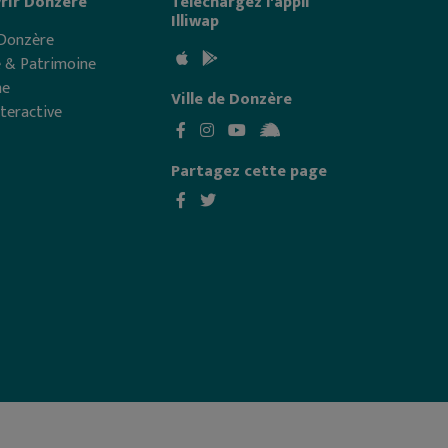
rir Donzère
Téléchargez l'appli
Illiwap
 Donzère
e & Patrimoine
me
Ville de Donzère
nteractive
Partagez cette page