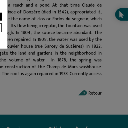
ntain, a reach and a pond. At that time Claude de
d prince of Donzère (died in 1542), appropriated it,
hence the name of clos or Enclos du seigneur, which
today.
Its flow being irregular, the fountain was used
 trough. In 1804, the source became abundant. The
 then repaired. In 1808, the water was used by the
he Bouvier house (rue Sarcey de Sutières). In 1822,
gate the land and gardens in the neighborhood. In
 the volume of water.
In 1878, the spring was
the construction of the Champ de Mars washhouse.
 The roof is again repaired in 1938. Currently access
Retour