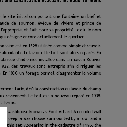
et une canalisation évacuant les eaux, forment
 le site initial comportait une fontaine, un bief et
laude de Tournon, évêque de Viviers et prince de
l'approprie, et fait clore sa propriété : d'où le nom
 qui désigne encore actuellement le quartier.
 fontaine est en 1728 utilisée comme simple abreuvoir.
 abondante. Le lavoir et le toit sont alors réparés. En
a fabrique d'indiennes installée dans la maison Bouvier
1822, des travaux sont entrepris afin d'irriguer les
ge. En 1836 un forage permet d'augmenter le volume
tement tarie, d'où la construction du lavoir du champ
aux reviennent. Le toit est à nouveau réparé en 1938.
st fermé.
tain-washhouse known as Font Achard. A rounded wall
ters deep, a wash house surmounted by a roof and a
orm this set.
Appearing in the cadastre of 1495, the