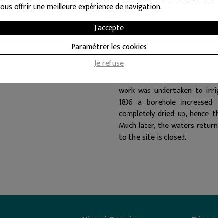
vous offrir une meilleure expérience de navigation.
initial site included a fou
Tournon, bishop of Viviers an
J'accepte
and had his property closed: 
still designates the district 
Paramétrer les cookies
in 1728 as a simple drinking
Je refuse
wash house and the roof were
Indian factory installed in t
work was undertaken to irri
1836 a borehole increased
completely dried up, hence 
Much later, the waters return.
to the site is closed.