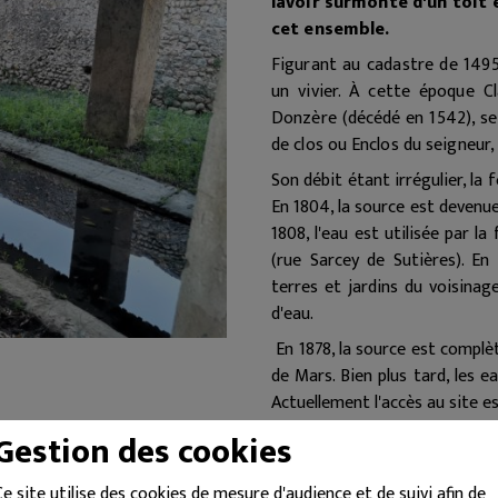
lavoir surmonté d'un toit 
cet ensemble.
Figurant au cadastre de 1495,
un vivier. À cette époque C
Donzère (décédé en 1542), se 
de clos ou Enclos du seigneur,
Son débit étant irrégulier, la
En 1804, la source est devenue
1808, l'eau est utilisée par l
(rue Sarcey de Sutières). En 
terres et jardins du voisina
d'eau.
En 1878, la source est complè
de Mars. Bien plus tard, les e
Actuellement l'accès au site e
Three sources feed this foun
Gestion des cookies
protecting a receptacle 4 me
pipe evacuating the water, f
Ce site utilise des cookies de mesure d'audience et de suivi afin de