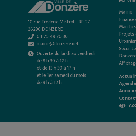
Ma Vill
Mairie
Finances
10 rue Frédéric Mistral - BP 27
Marchés
26290 DONZÈRE
Projets 
04 75 49 70 30
Urbanis
mairie@donzere.net
Sécurité
Ouverte du lundi au vendredi
Donzère
de 8 h 30 à 12 h
Affichag
et de 13 h 30 à 17 h
et le 1er samedi du mois
Actuali
de 9 h à 12 h
Agenda
Annuair
Contac
Acc