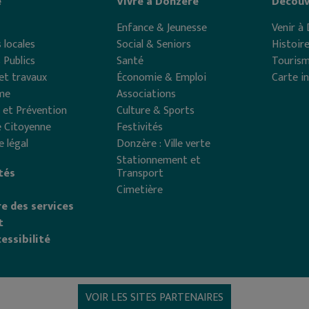
e
Vivre à Donzère
Découv
Enfance & Jeunesse
Venir à
 locales
Social & Seniors
Histoir
 Publics
Santé
Touris
et travaux
Économie & Emploi
Carte i
me
Associations
 et Prévention
Culture & Sports
 Citoyenne
Festivités
e légal
Donzère : Ville verte
Stationnement et
tés
Transport
Cimetière
e des services
t
essibilité
VOIR LES SITES PARTENAIRES