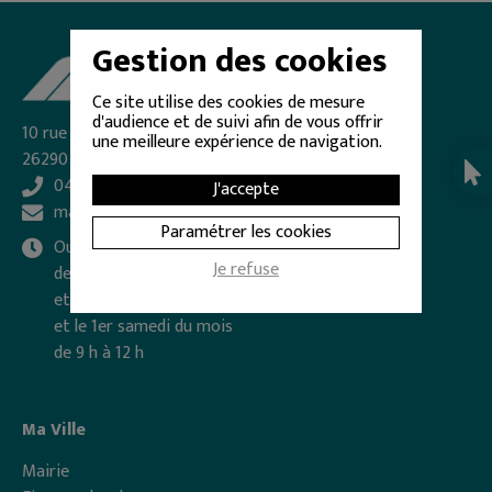
Gestion des cookies
Ce site utilise des cookies de mesure
d'audience et de suivi afin de vous offrir
10 rue Frédéric Mistral - BP 27
une meilleure expérience de navigation.
26290 DONZÈRE
04 75 49 70 30
J'accepte
mairie@donzere.net
Paramétrer les cookies
Ouverte du lundi au vendredi
Je refuse
de 8 h 30 à 12 h
et de 13 h 30 à 17 h
et le 1er samedi du mois
de 9 h à 12 h
Ma Ville
Mairie