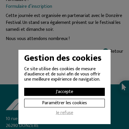
Formulaire d’inscription
Cette journée est organisée en partenariat avec le Donzère
Festival. Un stand sera également présent sur le festival les
samedi et dimanche soir.
Nous vous attendons nombreux !
Retour
Gestion des cookies
Ce site utilise des cookies de mesure
d'audience et de suivi afin de vous offrir
une meilleure expérience de navigation.
J'accepte
Paramétrer les cookies
Je refuse
10 rue Frédéric Mistral - BP 27
26290 DONZÈRE