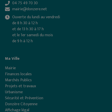
04 75 49 70 30
mairie@donzere.net
Ouverte du lundi au vendredi
de 8 h 30 à 12 h
et de 13 h 30 à 17 h
et le 1er samedi du mois
de 9 h à 12 h
Ma Ville
Mairie
Finances locales
Marchés Publics
Projets et travaux
Urbanisme
Sécurité et Prévention
Donzère Citoyenne
Affichage légal